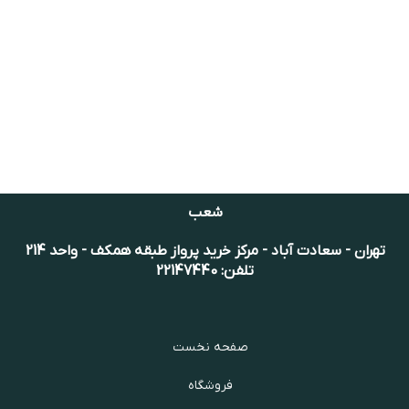
شعب
تهران - سعادت آباد - مرکز خرید پرواز طبقه همکف - واحد 214
تلفن: 22147440
صفحه نخست
فروشگاه