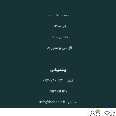
صفحه نخست
فروشگاه
تماس با ما
قوانین و مقررات
پشتیبانی
تلفن : 09120786223
09124714137
ایمیل : info@behgold.ir
0