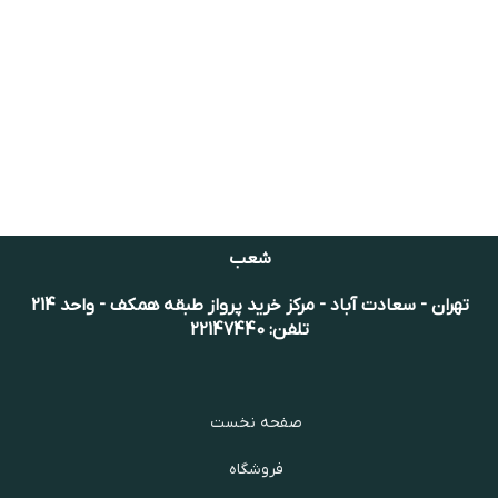
شعب
تهران - سعادت آباد - مرکز خرید پرواز طبقه همکف - واحد 214
تلفن: 22147440
صفحه نخست
فروشگاه