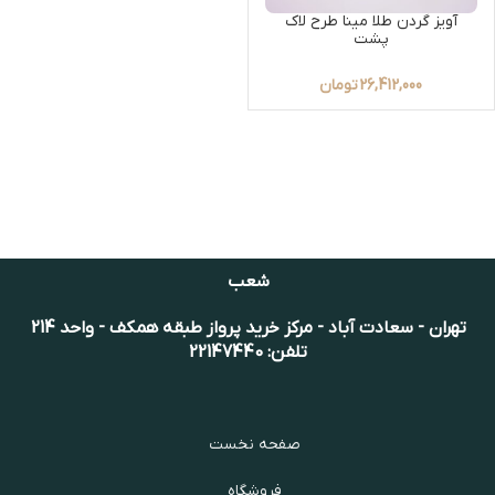
آویز گردن طلا مینا طرح لاک
پشت
26,412,000
تومان
شعب
تهران - سعادت آباد - مرکز خرید پرواز طبقه همکف - واحد 214
تلفن: 22147440
صفحه نخست
فروشگاه