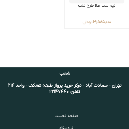
نیم ست طلا طرح قلب
69,585,000
تومان
شعب
تهران - سعادت آباد - مرکز خرید پرواز طبقه همکف - واحد 214
تلفن: 22147440
صفحه نخست
فروشگاه